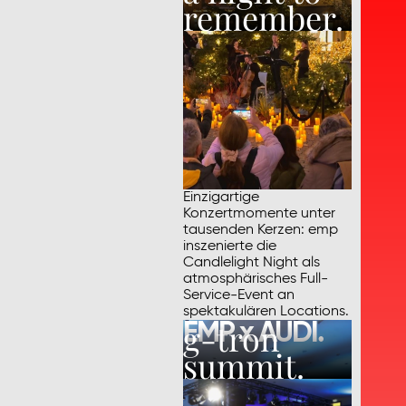
remember.
Einzigartige
Konzertmomente unter
tausenden Kerzen: emp
inszenierte die
Candlelight Night als
atmosphärisches Full-
Service-Event an
spektakulären Locations.
g-tron
EMP x AUDI.
summit.