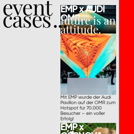
event
cases ...
EMP x AUDI
future is an
OMR.
attitude.
Mit EMP wurde der Audi
Pavillon auf der OMR zum
Hotspot für 70.000
Besucher – ein voller
Erfolg!
EMP x