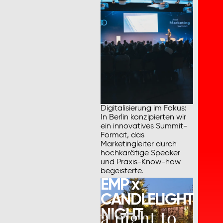
Digitalisierung im Fokus:
In Berlin konzipierten wir
ein innovatives Summit-
Format, das
Marketingleiter durch
hochkarätige Speaker
und Praxis-Know-how
begeisterte.
EMP x
CANDLELIGHT
a night to
NIGHT.