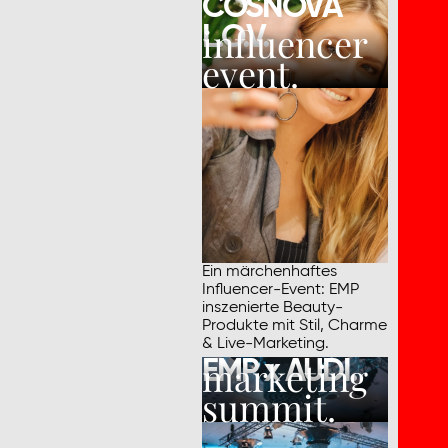
COSNOVA
influencer
L.O.V.
event.
Ein märchenhaftes
Influencer-Event: EMP
inszenierte Beauty-
Produkte mit Stil, Charme
& Live-Marketing.
marketing
EMP x AUDI.
summit.