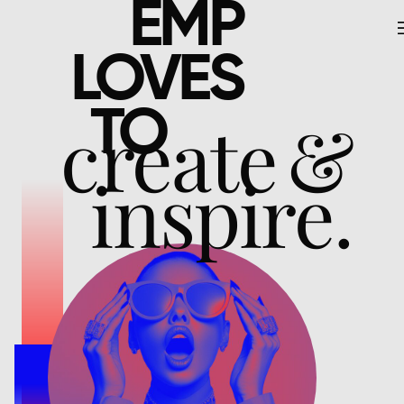
EMP
LOVES
TO
create &
inspire.