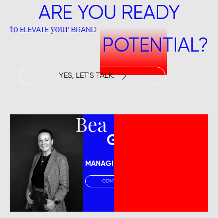
ARE YOU READY
to
your
ELEVATE
BRAND
POTEN­TIAL?
YES, LET'S TALK.
Unsere Promotion-Ideen sind out of the
box und pushen Ihre Reichweite
Ser
Ihr
Bea
GRAF
MANAGING DIRECTOR
CONTACT ME